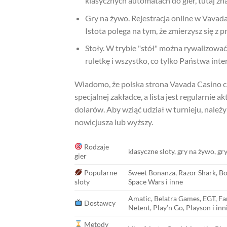
klasycznych automatach do gier, tutaj zna
Gry na żywo. Rejestracja online w Vavad
Istota polega na tym, że zmierzysz się z
Stoły. W trybie "stół" można rywalizować
ruletkę i wszystko, co tylko Państwa inte
Wiadomo, że polska strona Vavada Casino ci
specjalnej zakładce, a lista jest regularnie
dolarów. Aby wziąć udział w turnieju, należ
nowicjusza lub wyższy.
Rodzaje
klasyczne sloty, gry na żywo, gr
gier
Popularne
Sweet Bonanza, Razor Shark, B
sloty
Space Wars i inne
Amatic, Belatra Games, EGT, F
Dostawcy
Netent, Play’n Go, Playson i inn
Metody