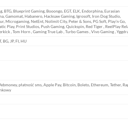
g, BTG, Blueprint Gaming, Booongo, EGT, ELK, Endorphina, Eurasian
ma, Gamomat, Habanero, Hacksaw Gaming, Igrosoft, Iron Dog Studio,
r, Microgaming, NetEnt, Nolimit City, Peter & Sons, PG Soft, Play’n Go,
tic Play, Print Studios, Push Gaming, Quickspin, Red Tiger , ReelPlay Rel
nderkick , Tom Horn , Gaming True Lab , Turbo Games , Vivo Gaming , Yggdra
T, BG, JP, FI, HU
Webmoney, płatność sms, Apple Pay, Bitcoin, Boleto, Ethereum, Tether, Ra
bankowy