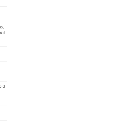
ax,
sil
pid