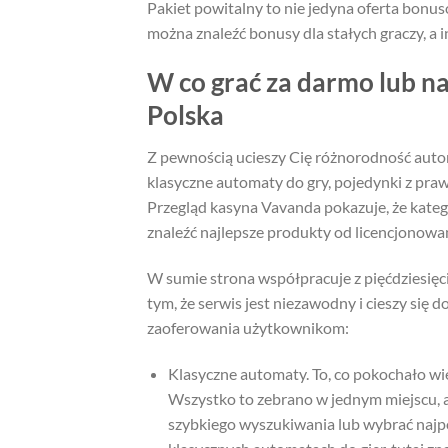
Pakiet powitalny to nie jedyna oferta bonus
można znaleźć bonusy dla stałych graczy, a 
W co grać za darmo lub n
Polska
Z pewnością ucieszy Cię różnorodność auto
klasyczne automaty do gry, pojedynki z praw
Przegląd kasyna Vavanda pokazuje, że kateg
znaleźć najlepsze produkty od licencjonow
W sumie strona współpracuje z pięćdziesię
tym, że serwis jest niezawodny i cieszy się
zaoferowania użytkownikom:
Klasyczne automaty. To, co pokochało wie
Wszystko to zebrano w jednym miejscu, 
szybkiego wyszukiwania lub wybrać najpop