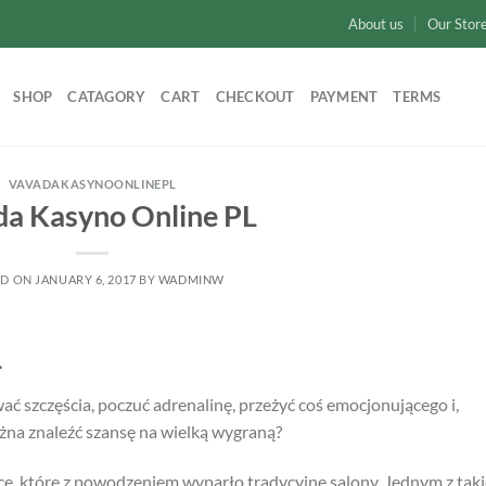
About us
Our Stor
SHOP
CATAGORY
CART
CHECKOUT
PAYMENT
TERMS
VAVADAKASYNOONLINEPL
a Kasyno Online PL
ED ON
JANUARY 6, 2017
BY
WADMINW
L
wać szczęścia, poczuć adrenalinę, przeżyć coś emocjonującego i,
ożna znaleźć szansę na wielką wygraną?
ce, które z powodzeniem wyparło tradycyjne salony. Jednym z tak