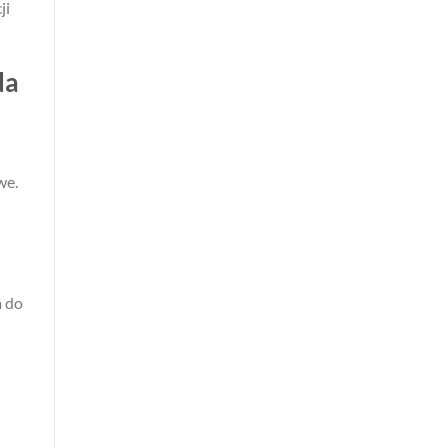
ji
da
we.
a do