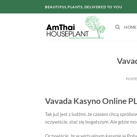
Skip
BEAUTIFUL PLANTS, DELIVERED TO YOU
to
content
HOME
Vavad
POST
Vavada Kasyno Online P
Tak już jest z ludźmi, że czasem chcą spróbo
oczywiście, stać się bogatszym. Ale gdzie m
Oczywiście, że w wirtualnym kasynie w Pols