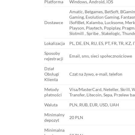
Platforma
Windows, Android, iOS
Amatic, Betgames, BetSoft, BGamin
Gaming, Evolution Gaming, Fantas
Dostawce
iSoftBet, Kalamba, Lucksome, Merku
Playson, Playtech, Popiplay, Pragma
Slotmill , Spribe , Stakelogic, Thu
Lokalizacja
PL, DE, EN, RU, ES, PT, FR, TR, KZ, I
Sposoby
Email, sms, sieci społecznościowe
rejestracji
Dział
Obsługi
Czat na żywo, e-mail, telefon
Klienta
Metody
Visa/MasterCard, Neteller, Skrill, 
płatności
Transfer, Litecoin, Sepa, Przelew 
Waluta
PLN, RUB, EUR, USD, UAH
Minimalny
20 PLN
depozyt
Minimalna