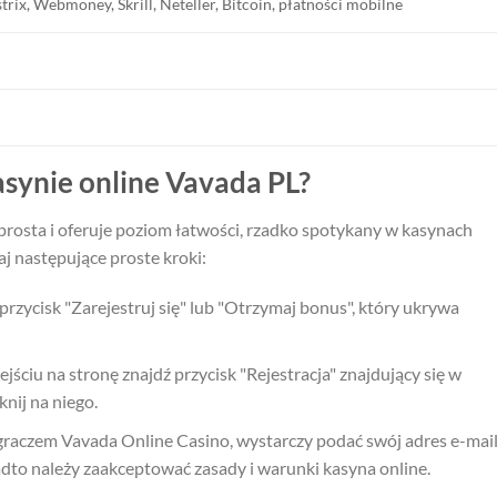
rix, Webmoney, Skrill, Neteller, Bitcoin, płatności mobilne
asynie online Vavada PL?
prosta i oferuje poziom łatwości, rzadko spotykany w kasynach
 następujące proste kroki:
przycisk "Zarejestruj się" lub "Otrzymaj bonus", który ukrywa
ściu na stronę znajdź przycisk "Rejestracja" znajdujący się w
nij na niego.
graczem Vavada Online Casino, wystarczy podać swój adres e-mail
dto należy zaakceptować zasady i warunki kasyna online.