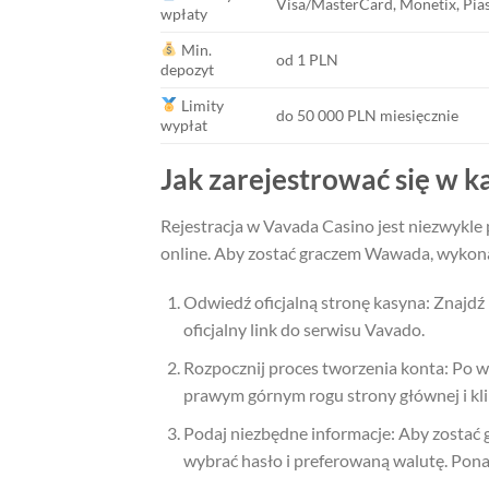
Visa/MasterCard, Monetix, Piast
wpłaty
Min.
od 1 PLN
depozyt
Limity
do 50 000 PLN miesięcznie
wypłat
Jak zarejestrować się w k
Rejestracja w Vavada Casino jest niezwykle 
online. Aby zostać graczem Wawada, wykonaj
Odwiedź oficjalną stronę kasyna: Znajdź 
oficjalny link do serwisu Vavado.
Rozpocznij proces tworzenia konta: Po wej
prawym górnym rogu strony głównej i klik
Podaj niezbędne informacje: Aby zostać 
wybrać hasło i preferowaną walutę. Pona