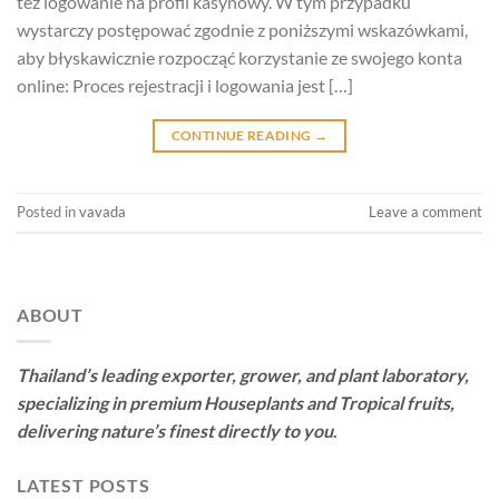
też logowanie na profil kasynowy. W tym przypadku
wystarczy postępować zgodnie z poniższymi wskazówkami,
aby błyskawicznie rozpocząć korzystanie ze swojego konta
online: Proces rejestracji i logowania jest […]
CONTINUE READING
→
Posted in
vavada
Leave a comment
ABOUT
Thailand’s leading exporter, grower, and plant laboratory,
specializing in premium Houseplants and Tropical fruits,
delivering nature’s finest directly to you
.
LATEST POSTS