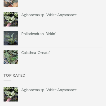
Aglaonema sp. ‘White Anyamanee’
Philodendron 'Birkin'
Calathea 'Ornata'
TOP RATED
Aglaonema sp. ‘White Anyamanee’